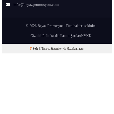
info@beyazpromosyon.com
© 2026 Beyaz Promosyon. Tüm hakları saklıdır.
Gizlilik Politikası
Kullanım Şartları
KVKK
T
-Soft
E-Ticaret
Sistemleriyle Hazırlanmıştır.