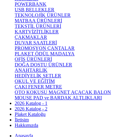
POWERBANK
USB BELLEKLER
TEKNOLOJİK ÜRÜNLER
MATBAA ÜRÜNLERİ
TEKSTİL ÜRÜNLERİ
KARTVİZİTLİKLER
ÇAKMAKLAR
DUVAR SAATLERİ
PROMOSYON ÇANTALAR
PLAKET ÖDÜL MADALYA
OFİS ÜRÜNLERİ
DOĞA DOSTU ÜRÜNLER
ANAHTARLIK
HEDİYELİK SETLER
OKUL VE EĞİTİM
ÇAKI FENER METRE
OTO KOKUSU MAGNET AÇACAK BALON
MOUSE PAD ve BARDAK ALTLIKLARI
2026 Katalog - 1
2026 Katalog - 2
Plaket Kataloğu
İletişim
Hakkımızda
Anasayfa