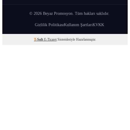
© 2026 Beyaz Promosyon. Tüm hakları saklıdır.
Gizlilik Politikası
Kullanım Şartları
KVKK
T
-Soft
E-Ticaret
Sistemleriyle Hazırlanmıştır.