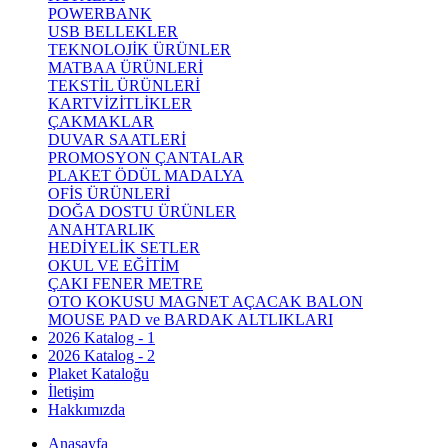
POWERBANK
USB BELLEKLER
TEKNOLOJİK ÜRÜNLER
MATBAA ÜRÜNLERİ
TEKSTİL ÜRÜNLERİ
KARTVİZİTLİKLER
ÇAKMAKLAR
DUVAR SAATLERİ
PROMOSYON ÇANTALAR
PLAKET ÖDÜL MADALYA
OFİS ÜRÜNLERİ
DOĞA DOSTU ÜRÜNLER
ANAHTARLIK
HEDİYELİK SETLER
OKUL VE EĞİTİM
ÇAKI FENER METRE
OTO KOKUSU MAGNET AÇACAK BALON
MOUSE PAD ve BARDAK ALTLIKLARI
2026 Katalog - 1
2026 Katalog - 2
Plaket Kataloğu
İletişim
Hakkımızda
Anasayfa