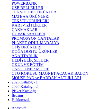
POWERBANK
USB BELLEKLER
TEKNOLOJİK ÜRÜNLER
MATBAA ÜRÜNLERİ
TEKSTİL ÜRÜNLERİ
KARTVİZİTLİKLER
ÇAKMAKLAR
DUVAR SAATLERİ
PROMOSYON ÇANTALAR
PLAKET ÖDÜL MADALYA
OFİS ÜRÜNLERİ
DOĞA DOSTU ÜRÜNLER
ANAHTARLIK
HEDİYELİK SETLER
OKUL VE EĞİTİM
ÇAKI FENER METRE
OTO KOKUSU MAGNET AÇACAK BALON
MOUSE PAD ve BARDAK ALTLIKLARI
2026 Katalog - 1
2026 Katalog - 2
Plaket Kataloğu
İletişim
Hakkımızda
Anasayfa