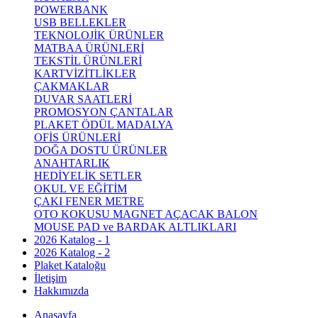
POWERBANK
USB BELLEKLER
TEKNOLOJİK ÜRÜNLER
MATBAA ÜRÜNLERİ
TEKSTİL ÜRÜNLERİ
KARTVİZİTLİKLER
ÇAKMAKLAR
DUVAR SAATLERİ
PROMOSYON ÇANTALAR
PLAKET ÖDÜL MADALYA
OFİS ÜRÜNLERİ
DOĞA DOSTU ÜRÜNLER
ANAHTARLIK
HEDİYELİK SETLER
OKUL VE EĞİTİM
ÇAKI FENER METRE
OTO KOKUSU MAGNET AÇACAK BALON
MOUSE PAD ve BARDAK ALTLIKLARI
2026 Katalog - 1
2026 Katalog - 2
Plaket Kataloğu
İletişim
Hakkımızda
Anasayfa