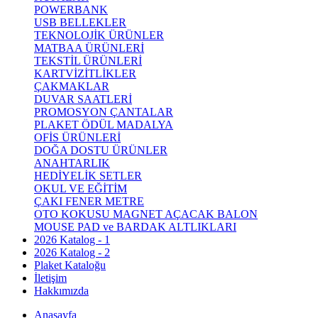
POWERBANK
USB BELLEKLER
TEKNOLOJİK ÜRÜNLER
MATBAA ÜRÜNLERİ
TEKSTİL ÜRÜNLERİ
KARTVİZİTLİKLER
ÇAKMAKLAR
DUVAR SAATLERİ
PROMOSYON ÇANTALAR
PLAKET ÖDÜL MADALYA
OFİS ÜRÜNLERİ
DOĞA DOSTU ÜRÜNLER
ANAHTARLIK
HEDİYELİK SETLER
OKUL VE EĞİTİM
ÇAKI FENER METRE
OTO KOKUSU MAGNET AÇACAK BALON
MOUSE PAD ve BARDAK ALTLIKLARI
2026 Katalog - 1
2026 Katalog - 2
Plaket Kataloğu
İletişim
Hakkımızda
Anasayfa