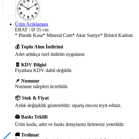
Ürün Açıklaması
EBAT : Ø 35 cm
* Plastik Kasa* Mineral Cam* Akar Saniye* Bristol Kadran
💰 Toplu Alım İndirimi
Adet arttıkça özel indirim uygulanır.
🧾 KDV Bilgisi
Fiyatlara KDV dahil değildir.
📌 Numune
Numune talepleri ücretlidir.
📦 Stok & Fiyat
Anlık değişiklik gösterebilir; sipariş öncesi teyit ediniz.
🖨️ Baskı Teklifi
Ürün kodu, adet ve baskı detaylarını iletmeniz yeterlidir.
🚚 Teslimat