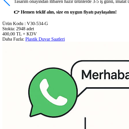
Tasarım onayından itibaren hazır ürünlerde 3-5 iş günü, imalat 
👉 Hemen teklif alın, size en uygun fiyatı paylaşalım!
Ürün Kodu :
V30-534-G
Stokta: 2948 adet
400,00
TL
+ KDV
Daha Fazla:
Plastik Duvar Saatleri