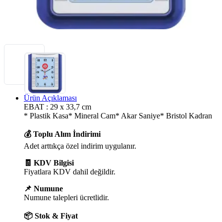
Ürün Açıklaması
EBAT : 29 x 33,7 cm
* Plastik Kasa* Mineral Cam* Akar Saniye* Bristol Kadran
💰 Toplu Alım İndirimi
Adet arttıkça özel indirim uygulanır.
🧾 KDV Bilgisi
Fiyatlara KDV dahil değildir.
📌 Numune
Numune talepleri ücretlidir.
📦 Stok & Fiyat