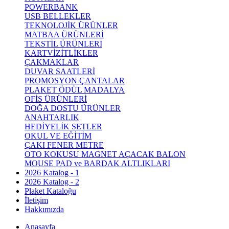
POWERBANK
USB BELLEKLER
TEKNOLOJİK ÜRÜNLER
MATBAA ÜRÜNLERİ
TEKSTİL ÜRÜNLERİ
KARTVİZİTLİKLER
ÇAKMAKLAR
DUVAR SAATLERİ
PROMOSYON ÇANTALAR
PLAKET ÖDÜL MADALYA
OFİS ÜRÜNLERİ
DOĞA DOSTU ÜRÜNLER
ANAHTARLIK
HEDİYELİK SETLER
OKUL VE EĞİTİM
ÇAKI FENER METRE
OTO KOKUSU MAGNET AÇACAK BALON
MOUSE PAD ve BARDAK ALTLIKLARI
2026 Katalog - 1
2026 Katalog - 2
Plaket Kataloğu
İletişim
Hakkımızda
Anasayfa