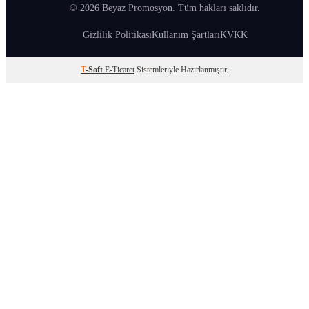
© 2026 Beyaz Promosyon. Tüm hakları saklıdır.
Gizlilik Politikası
Kullanım Şartları
KVKK
T
-Soft
E-Ticaret
Sistemleriyle Hazırlanmıştır.