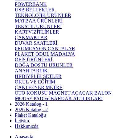
POWERBANK
USB BELLEKLER
TEKNOLOJİK ÜRÜNLER
MATBAA ÜRÜNLERİ
TEKSTİL ÜRÜNLERİ
KARTVİZİTLİKLER
ÇAKMAKLAR
DUVAR SAATLERİ
PROMOSYON ÇANTALAR
PLAKET ÖDÜL MADALYA
OFİS ÜRÜNLERİ
DOĞA DOSTU ÜRÜNLER
ANAHTARLIK
HEDİYELİK SETLER
OKUL VE EĞİTİM
ÇAKI FENER METRE
OTO KOKUSU MAGNET AÇACAK BALON
MOUSE PAD ve BARDAK ALTLIKLARI
2026 Katalog - 1
2026 Katalog - 2
Plaket Kataloğu
İletişim
Hakkımızda
Anasayfa