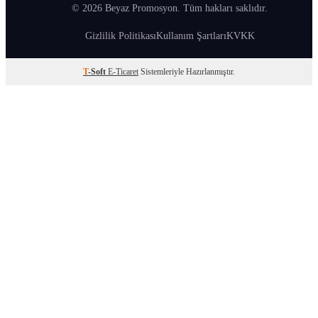
© 2026 Beyaz Promosyon. Tüm hakları saklıdır.
Gizlilik Politikası
Kullanım Şartları
KVKK
T
-Soft
E-Ticaret
Sistemleriyle Hazırlanmıştır.