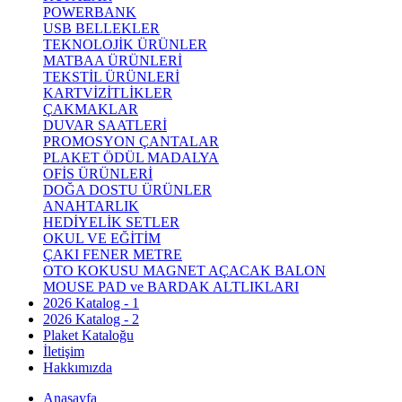
POWERBANK
USB BELLEKLER
TEKNOLOJİK ÜRÜNLER
MATBAA ÜRÜNLERİ
TEKSTİL ÜRÜNLERİ
KARTVİZİTLİKLER
ÇAKMAKLAR
DUVAR SAATLERİ
PROMOSYON ÇANTALAR
PLAKET ÖDÜL MADALYA
OFİS ÜRÜNLERİ
DOĞA DOSTU ÜRÜNLER
ANAHTARLIK
HEDİYELİK SETLER
OKUL VE EĞİTİM
ÇAKI FENER METRE
OTO KOKUSU MAGNET AÇACAK BALON
MOUSE PAD ve BARDAK ALTLIKLARI
2026 Katalog - 1
2026 Katalog - 2
Plaket Kataloğu
İletişim
Hakkımızda
Anasayfa