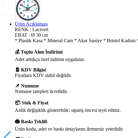
Ürün Açıklaması
RENK : Lacivert
EBAT : Ø 30 cm
* Plastik Kasa * Mineral Cam * Akar Saniye * Bristol Kadra
💰 Toplu Alım İndirimi
Adet arttıkça özel indirim uygulanır.
🧾 KDV Bilgisi
Fiyatlara KDV dahil değildir.
📌 Numune
Numune talepleri ücretlidir.
📦 Stok & Fiyat
Anlık değişiklik gösterebilir; sipariş öncesi teyit ediniz.
🖨️ Baskı Teklifi
Ürün kodu, adet ve baskı detaylarını iletmeniz yeterlidir.