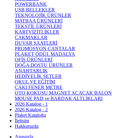
POWERBANK
USB BELLEKLER
TEKNOLOJİK ÜRÜNLER
MATBAA ÜRÜNLERİ
TEKSTİL ÜRÜNLERİ
KARTVİZİTLİKLER
ÇAKMAKLAR
DUVAR SAATLERİ
PROMOSYON ÇANTALAR
PLAKET ÖDÜL MADALYA
OFİS ÜRÜNLERİ
DOĞA DOSTU ÜRÜNLER
ANAHTARLIK
HEDİYELİK SETLER
OKUL VE EĞİTİM
ÇAKI FENER METRE
OTO KOKUSU MAGNET AÇACAK BALON
MOUSE PAD ve BARDAK ALTLIKLARI
2026 Katalog - 1
2026 Katalog - 2
Plaket Kataloğu
İletişim
Hakkımızda
Anasayfa