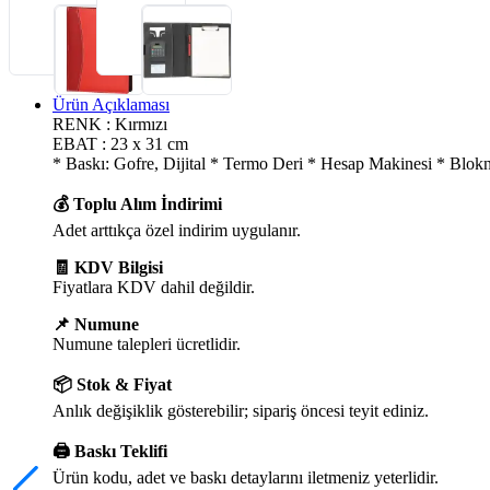
Ürün Açıklaması
RENK : Kırmızı
EBAT : 23 x 31 cm
* Baskı: Gofre, Dijital * Termo Deri * Hesap Makinesi * Blok
💰 Toplu Alım İndirimi
Adet arttıkça özel indirim uygulanır.
🧾 KDV Bilgisi
Fiyatlara KDV dahil değildir.
📌 Numune
Numune talepleri ücretlidir.
📦 Stok & Fiyat
Anlık değişiklik gösterebilir; sipariş öncesi teyit ediniz.
🖨️ Baskı Teklifi
Ürün kodu, adet ve baskı detaylarını iletmeniz yeterlidir.