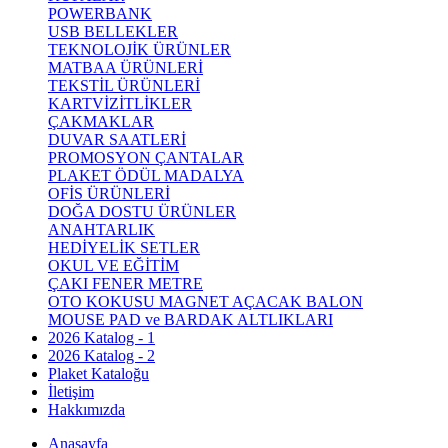
POWERBANK
USB BELLEKLER
TEKNOLOJİK ÜRÜNLER
MATBAA ÜRÜNLERİ
TEKSTİL ÜRÜNLERİ
KARTVİZİTLİKLER
ÇAKMAKLAR
DUVAR SAATLERİ
PROMOSYON ÇANTALAR
PLAKET ÖDÜL MADALYA
OFİS ÜRÜNLERİ
DOĞA DOSTU ÜRÜNLER
ANAHTARLIK
HEDİYELİK SETLER
OKUL VE EĞİTİM
ÇAKI FENER METRE
OTO KOKUSU MAGNET AÇACAK BALON
MOUSE PAD ve BARDAK ALTLIKLARI
2026 Katalog - 1
2026 Katalog - 2
Plaket Kataloğu
İletişim
Hakkımızda
Anasayfa