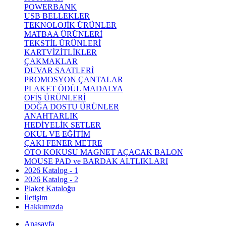
POWERBANK
USB BELLEKLER
TEKNOLOJİK ÜRÜNLER
MATBAA ÜRÜNLERİ
TEKSTİL ÜRÜNLERİ
KARTVİZİTLİKLER
ÇAKMAKLAR
DUVAR SAATLERİ
PROMOSYON ÇANTALAR
PLAKET ÖDÜL MADALYA
OFİS ÜRÜNLERİ
DOĞA DOSTU ÜRÜNLER
ANAHTARLIK
HEDİYELİK SETLER
OKUL VE EĞİTİM
ÇAKI FENER METRE
OTO KOKUSU MAGNET AÇACAK BALON
MOUSE PAD ve BARDAK ALTLIKLARI
2026 Katalog - 1
2026 Katalog - 2
Plaket Kataloğu
İletişim
Hakkımızda
Anasayfa