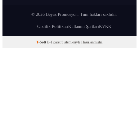
© 2026 Beyaz Promosyon. Tüm hakları saklıdır.
Gizlilik Politikası
Kullanım Şartları
KVKK
T
-Soft
E-Ticaret
Sistemleriyle Hazırlanmıştır.