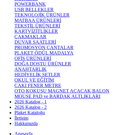
POWERBANK
USB BELLEKLER
TEKNOLOJİK ÜRÜNLER
MATBAA ÜRÜNLERİ
TEKSTİL ÜRÜNLERİ
KARTVİZİTLİKLER
ÇAKMAKLAR
DUVAR SAATLERİ
PROMOSYON ÇANTALAR
PLAKET ÖDÜL MADALYA
OFİS ÜRÜNLERİ
DOĞA DOSTU ÜRÜNLER
ANAHTARLIK
HEDİYELİK SETLER
OKUL VE EĞİTİM
ÇAKI FENER METRE
OTO KOKUSU MAGNET AÇACAK BALON
MOUSE PAD ve BARDAK ALTLIKLARI
2026 Katalog - 1
2026 Katalog - 2
Plaket Kataloğu
İletişim
Hakkımızda
Anasayfa