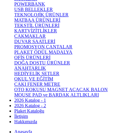
POWERBANK
USB BELLEKLER
TEKNOLOJİK ÜRÜNLER
MATBAA ÜRÜNLERİ
TEKSTİL ÜRÜNLERİ
KARTVİZİTLİKLER
ÇAKMAKLAR
DUVAR SAATLERİ
PROMOSYON ÇANTALAR
PLAKET ÖDÜL MADALYA
OFİS ÜRÜNLERİ
DOĞA DOSTU ÜRÜNLER
ANAHTARLIK
HEDİYELİK SETLER
OKUL VE EĞİTİM
ÇAKI FENER METRE
OTO KOKUSU MAGNET AÇACAK BALON
MOUSE PAD ve BARDAK ALTLIKLARI
2026 Katalog - 1
2026 Katalog - 2
Plaket Kataloğu
İletişim
Hakkımızda
Anasayfa