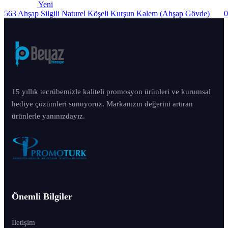
Yeni
563 Ahşap Silgili Naturel Köşeli Kurşun Kalem (Ahşap Gövde)
0
15 yıllık tecrübemizle kaliteli promosyon ürünleri ve kurumsal
hediye çözümleri sunuyoruz. Markanızın değerini artıran
ürünlerle yanınızdayız.
Önemli Bilgiler
İletişim