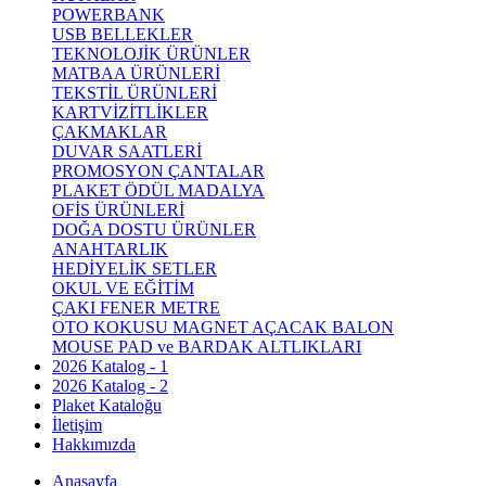
POWERBANK
USB BELLEKLER
TEKNOLOJİK ÜRÜNLER
MATBAA ÜRÜNLERİ
TEKSTİL ÜRÜNLERİ
KARTVİZİTLİKLER
ÇAKMAKLAR
DUVAR SAATLERİ
PROMOSYON ÇANTALAR
PLAKET ÖDÜL MADALYA
OFİS ÜRÜNLERİ
DOĞA DOSTU ÜRÜNLER
ANAHTARLIK
HEDİYELİK SETLER
OKUL VE EĞİTİM
ÇAKI FENER METRE
OTO KOKUSU MAGNET AÇACAK BALON
MOUSE PAD ve BARDAK ALTLIKLARI
2026 Katalog - 1
2026 Katalog - 2
Plaket Kataloğu
İletişim
Hakkımızda
Anasayfa