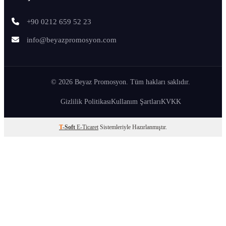
+90 0212 659 52 23
info@beyazpromosyon.com
© 2026 Beyaz Promosyon. Tüm hakları saklıdır.
Gizlilik Politikası
Kullanım Şartları
KVKK
T
-Soft
E-Ticaret
Sistemleriyle Hazırlanmıştır.