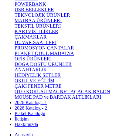
POWERBANK
USB BELLEKLER
TEKNOLOJİK ÜRÜNLER
MATBAA ÜRÜNLERİ
TEKSTİL ÜRÜNLERİ
KARTVİZİTLİKLER
ÇAKMAKLAR
DUVAR SAATLERİ
PROMOSYON ÇANTALAR
PLAKET ÖDÜL MADALYA
OFİS ÜRÜNLERİ
DOĞA DOSTU ÜRÜNLER
ANAHTARLIK
HEDİYELİK SETLER
OKUL VE EĞİTİM
ÇAKI FENER METRE
OTO KOKUSU MAGNET AÇACAK BALON
MOUSE PAD ve BARDAK ALTLIKLARI
2026 Katalog - 1
2026 Katalog - 2
Plaket Kataloğu
İletişim
Hakkımızda
Anasayfa