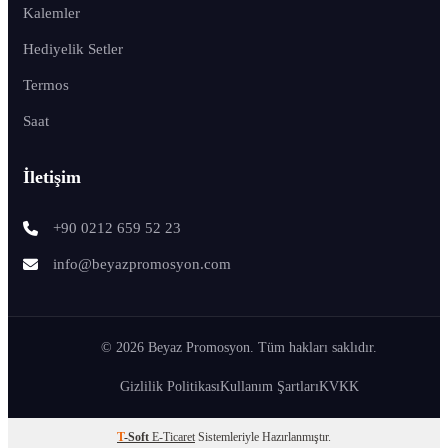
Kalemler
Hediyelik Setler
Termos
Saat
İletişim
+90 0212 659 52 23
info@beyazpromosyon.com
© 2026 Beyaz Promosyon. Tüm hakları saklıdır.
Gizlilik Politikası
Kullanım Şartları
KVKK
T
-Soft
E-Ticaret
Sistemleriyle Hazırlanmıştır.