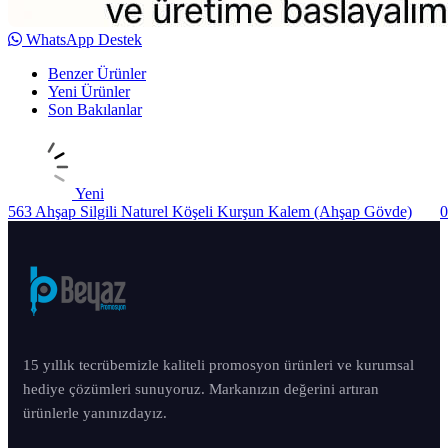
WhatsApp Destek
Benzer Ürünler
Yeni Ürünler
Son Bakılanlar
Yeni
563 Ahşap Silgili Naturel Köşeli Kurşun Kalem (Ahşap Gövde)
0
15 yıllık tecrübemizle kaliteli promosyon ürünleri ve kurumsal
hediye çözümleri sunuyoruz. Markanızın değerini artıran
ürünlerle yanınızdayız.