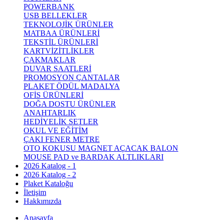
POWERBANK
USB BELLEKLER
TEKNOLOJİK ÜRÜNLER
MATBAA ÜRÜNLERİ
TEKSTİL ÜRÜNLERİ
KARTVİZİTLİKLER
ÇAKMAKLAR
DUVAR SAATLERİ
PROMOSYON ÇANTALAR
PLAKET ÖDÜL MADALYA
OFİS ÜRÜNLERİ
DOĞA DOSTU ÜRÜNLER
ANAHTARLIK
HEDİYELİK SETLER
OKUL VE EĞİTİM
ÇAKI FENER METRE
OTO KOKUSU MAGNET AÇACAK BALON
MOUSE PAD ve BARDAK ALTLIKLARI
2026 Katalog - 1
2026 Katalog - 2
Plaket Kataloğu
İletişim
Hakkımızda
Anasayfa