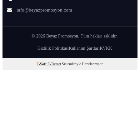
info@beyazpromosyon.com
© 2026 Beyaz Promosyon. Tüm hakları saklıdır.
Gizlilik Politikası
Kullanım Şartları
KVKK
T
-Soft
E-Ticaret
Sistemleriyle Hazırlanmıştır.