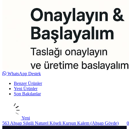
WhatsApp Destek
Benzer Ürünler
Yeni Ürünler
Son Bakılanlar
Yeni
563 Ahşap Silgili Naturel Köşeli Kurşun Kalem (Ahşap Gövde)
0