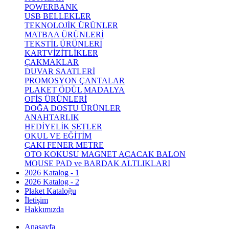
POWERBANK
USB BELLEKLER
TEKNOLOJİK ÜRÜNLER
MATBAA ÜRÜNLERİ
TEKSTİL ÜRÜNLERİ
KARTVİZİTLİKLER
ÇAKMAKLAR
DUVAR SAATLERİ
PROMOSYON ÇANTALAR
PLAKET ÖDÜL MADALYA
OFİS ÜRÜNLERİ
DOĞA DOSTU ÜRÜNLER
ANAHTARLIK
HEDİYELİK SETLER
OKUL VE EĞİTİM
ÇAKI FENER METRE
OTO KOKUSU MAGNET AÇACAK BALON
MOUSE PAD ve BARDAK ALTLIKLARI
2026 Katalog - 1
2026 Katalog - 2
Plaket Kataloğu
İletişim
Hakkımızda
Anasayfa