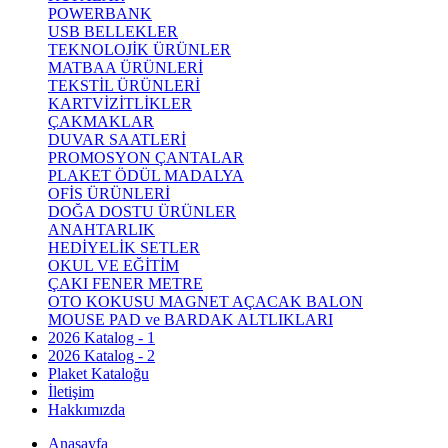
POWERBANK
USB BELLEKLER
TEKNOLOJİK ÜRÜNLER
MATBAA ÜRÜNLERİ
TEKSTİL ÜRÜNLERİ
KARTVİZİTLİKLER
ÇAKMAKLAR
DUVAR SAATLERİ
PROMOSYON ÇANTALAR
PLAKET ÖDÜL MADALYA
OFİS ÜRÜNLERİ
DOĞA DOSTU ÜRÜNLER
ANAHTARLIK
HEDİYELİK SETLER
OKUL VE EĞİTİM
ÇAKI FENER METRE
OTO KOKUSU MAGNET AÇACAK BALON
MOUSE PAD ve BARDAK ALTLIKLARI
2026 Katalog - 1
2026 Katalog - 2
Plaket Kataloğu
İletişim
Hakkımızda
Anasayfa