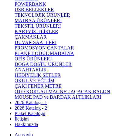
POWERBANK
USB BELLEKLER
TEKNOLOJİK ÜRÜNLER
MATBAA ÜRÜNLERİ
TEKSTİL ÜRÜNLERİ
KARTVİZİTLİKLER
ÇAKMAKLAR
DUVAR SAATLERİ
PROMOSYON ÇANTALAR
PLAKET ÖDÜL MADALYA
OFİS ÜRÜNLERİ
DOĞA DOSTU ÜRÜNLER
ANAHTARLIK
HEDİYELİK SETLER
OKUL VE EĞİTİM
ÇAKI FENER METRE
OTO KOKUSU MAGNET AÇACAK BALON
MOUSE PAD ve BARDAK ALTLIKLARI
2026 Katalog - 1
2026 Katalog - 2
Plaket Kataloğu
İletişim
Hakkımızda
Anasayfa