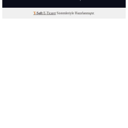
T
-Soft
E-Ticaret
Sistemleriyle Hazırlanmıştır.