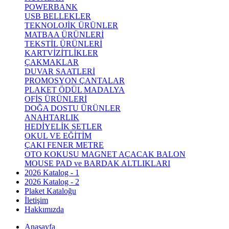
POWERBANK
USB BELLEKLER
TEKNOLOJİK ÜRÜNLER
MATBAA ÜRÜNLERİ
TEKSTİL ÜRÜNLERİ
KARTVİZİTLİKLER
ÇAKMAKLAR
DUVAR SAATLERİ
PROMOSYON ÇANTALAR
PLAKET ÖDÜL MADALYA
OFİS ÜRÜNLERİ
DOĞA DOSTU ÜRÜNLER
ANAHTARLIK
HEDİYELİK SETLER
OKUL VE EĞİTİM
ÇAKI FENER METRE
OTO KOKUSU MAGNET AÇACAK BALON
MOUSE PAD ve BARDAK ALTLIKLARI
2026 Katalog - 1
2026 Katalog - 2
Plaket Kataloğu
İletişim
Hakkımızda
Anasayfa