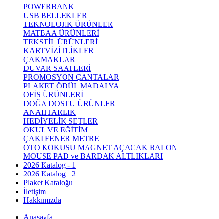
POWERBANK
USB BELLEKLER
TEKNOLOJİK ÜRÜNLER
MATBAA ÜRÜNLERİ
TEKSTİL ÜRÜNLERİ
KARTVİZİTLİKLER
ÇAKMAKLAR
DUVAR SAATLERİ
PROMOSYON ÇANTALAR
PLAKET ÖDÜL MADALYA
OFİS ÜRÜNLERİ
DOĞA DOSTU ÜRÜNLER
ANAHTARLIK
HEDİYELİK SETLER
OKUL VE EĞİTİM
ÇAKI FENER METRE
OTO KOKUSU MAGNET AÇACAK BALON
MOUSE PAD ve BARDAK ALTLIKLARI
2026 Katalog - 1
2026 Katalog - 2
Plaket Kataloğu
İletişim
Hakkımızda
Anasayfa