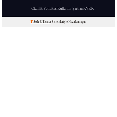
Gizlilik Politikası
Kullanım Şartları
KVKK
T
-Soft
E-Ticaret
Sistemleriyle Hazırlanmıştır.