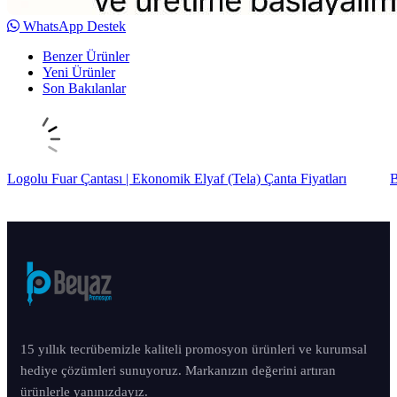
WhatsApp Destek
Benzer Ürünler
Yeni Ürünler
Son Bakılanlar
Logolu Fuar Çantası | Ekonomik Elyaf (Tela) Çanta Fiyatları
B
15 yıllık tecrübemizle kaliteli promosyon ürünleri ve kurumsal
hediye çözümleri sunuyoruz. Markanızın değerini artıran
ürünlerle yanınızdayız.