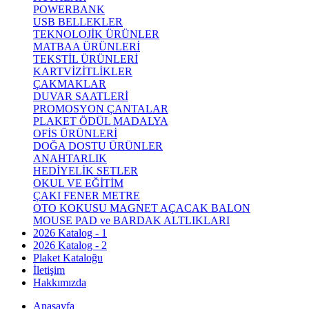
POWERBANK
USB BELLEKLER
TEKNOLOJİK ÜRÜNLER
MATBAA ÜRÜNLERİ
TEKSTİL ÜRÜNLERİ
KARTVİZİTLİKLER
ÇAKMAKLAR
DUVAR SAATLERİ
PROMOSYON ÇANTALAR
PLAKET ÖDÜL MADALYA
OFİS ÜRÜNLERİ
DOĞA DOSTU ÜRÜNLER
ANAHTARLIK
HEDİYELİK SETLER
OKUL VE EĞİTİM
ÇAKI FENER METRE
OTO KOKUSU MAGNET AÇACAK BALON
MOUSE PAD ve BARDAK ALTLIKLARI
2026 Katalog - 1
2026 Katalog - 2
Plaket Kataloğu
İletişim
Hakkımızda
Anasayfa