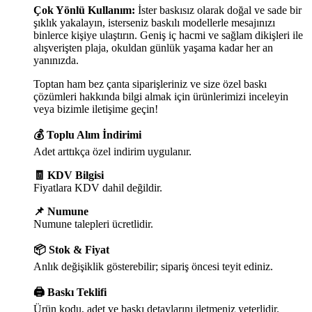
Çok Yönlü Kullanım:
İster baskısız olarak doğal ve sade bir
şıklık yakalayın, isterseniz baskılı modellerle mesajınızı
binlerce kişiye ulaştırın. Geniş iç hacmi ve sağlam dikişleri ile
alışverişten plaja, okuldan günlük yaşama kadar her an
yanınızda.
Toptan ham bez çanta siparişleriniz ve size özel baskı
çözümleri hakkında bilgi almak için ürünlerimizi inceleyin
veya bizimle iletişime geçin!
💰 Toplu Alım İndirimi
Adet arttıkça özel indirim uygulanır.
🧾 KDV Bilgisi
Fiyatlara KDV dahil değildir.
📌 Numune
Numune talepleri ücretlidir.
📦 Stok & Fiyat
Anlık değişiklik gösterebilir; sipariş öncesi teyit ediniz.
🖨️ Baskı Teklifi
Ürün kodu, adet ve baskı detaylarını iletmeniz yeterlidir.