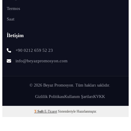
Termos
Saat
İletişim
+90 0212 659 52 23
info@beyazpromosyon.com
© 2026 Beyaz Promosyon. Tüm hakları saklıdır.
Gizlilik Politikası
Kullanım Şartları
KVKK
T
-Soft
E-Ticaret
Sistemleriyle Hazırlanmıştır.