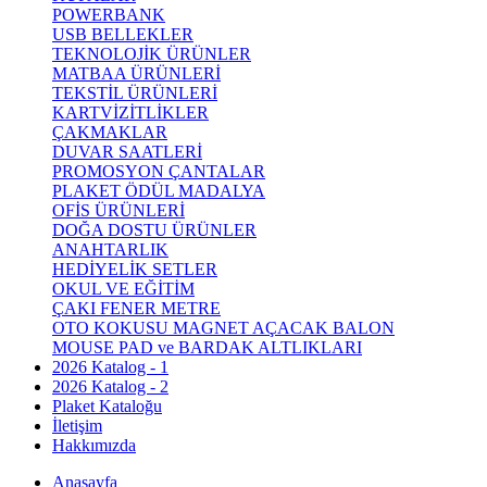
POWERBANK
USB BELLEKLER
TEKNOLOJİK ÜRÜNLER
MATBAA ÜRÜNLERİ
TEKSTİL ÜRÜNLERİ
KARTVİZİTLİKLER
ÇAKMAKLAR
DUVAR SAATLERİ
PROMOSYON ÇANTALAR
PLAKET ÖDÜL MADALYA
OFİS ÜRÜNLERİ
DOĞA DOSTU ÜRÜNLER
ANAHTARLIK
HEDİYELİK SETLER
OKUL VE EĞİTİM
ÇAKI FENER METRE
OTO KOKUSU MAGNET AÇACAK BALON
MOUSE PAD ve BARDAK ALTLIKLARI
2026 Katalog - 1
2026 Katalog - 2
Plaket Kataloğu
İletişim
Hakkımızda
Anasayfa