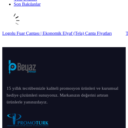
Son Bakılanlar
Logolu Fuar Çantası | Ekonomik Elyaf (Tela) Çanta Fiyatları
T
15 yıllık tecrübemizle kaliteli promosyon ürünleri ve kurumsal
hediye çözümleri sunuyoruz. Markanızın değerini artıran
ürünlerle yanınızdayız.