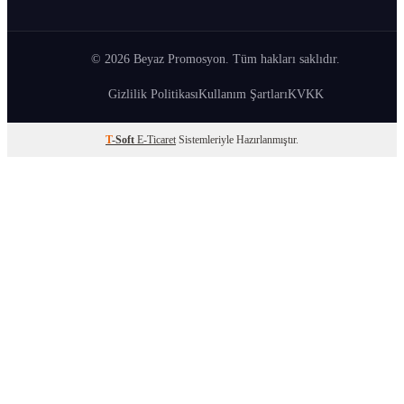
© 2026 Beyaz Promosyon. Tüm hakları saklıdır.
Gizlilik Politikası
Kullanım Şartları
KVKK
T
-Soft
E-Ticaret
Sistemleriyle Hazırlanmıştır.