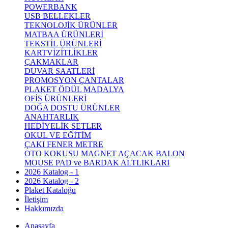
POWERBANK
USB BELLEKLER
TEKNOLOJİK ÜRÜNLER
MATBAA ÜRÜNLERİ
TEKSTİL ÜRÜNLERİ
KARTVİZİTLİKLER
ÇAKMAKLAR
DUVAR SAATLERİ
PROMOSYON ÇANTALAR
PLAKET ÖDÜL MADALYA
OFİS ÜRÜNLERİ
DOĞA DOSTU ÜRÜNLER
ANAHTARLIK
HEDİYELİK SETLER
OKUL VE EĞİTİM
ÇAKI FENER METRE
OTO KOKUSU MAGNET AÇACAK BALON
MOUSE PAD ve BARDAK ALTLIKLARI
2026 Katalog - 1
2026 Katalog - 2
Plaket Kataloğu
İletişim
Hakkımızda
Anasayfa