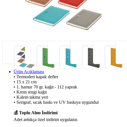
Ürün Açıklaması
• Termoderi kapak defter
• 15 x 21 cm
• 1. hamur 70 gr. kağıt - 112 yaprak
• Krem rengi kağıt
• Kalem takma yeri
• Serigraf, sıcak baskı ve UV baskıya uygundur
💰 Toplu Alım İndirimi
Adet arttıkça özel indirim uygulanır.