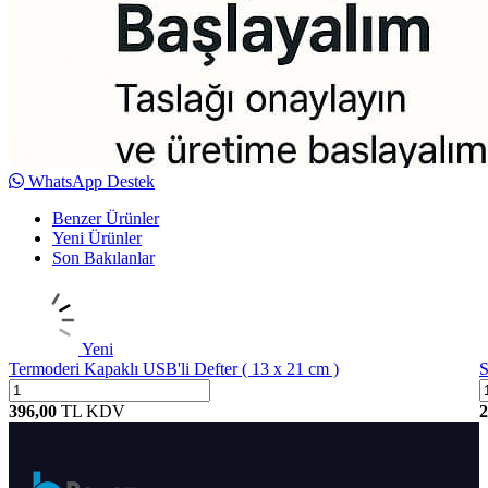
WhatsApp Destek
Benzer Ürünler
Yeni Ürünler
Son Bakılanlar
Yeni
Termoderi Kapaklı USB'li Defter ( 13 x 21 cm )
S
396,00
TL
KDV
2