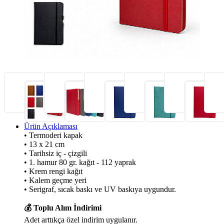
Ürün Açıklaması
• Termoderi kapak
• 13 x 21 cm
• Tarihsiz iç - çizgili
• 1. hamur 80 gr. kağıt - 112 yaprak
• Krem rengi kağıt
• Kalem geçme yeri
• Serigraf, sıcak baskı ve UV baskıya uygundur.
💰 Toplu Alım İndirimi
Adet arttıkça özel indirim uygulanır.