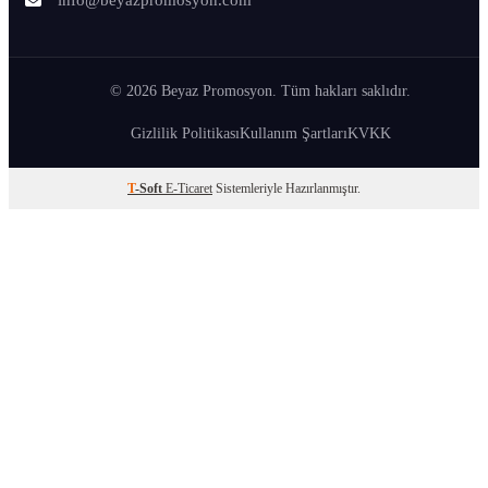
info@beyazpromosyon.com
© 2026 Beyaz Promosyon. Tüm hakları saklıdır.
Gizlilik Politikası
Kullanım Şartları
KVKK
T
-Soft
E-Ticaret
Sistemleriyle Hazırlanmıştır.