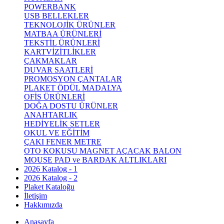
POWERBANK
USB BELLEKLER
TEKNOLOJİK ÜRÜNLER
MATBAA ÜRÜNLERİ
TEKSTİL ÜRÜNLERİ
KARTVİZİTLİKLER
ÇAKMAKLAR
DUVAR SAATLERİ
PROMOSYON ÇANTALAR
PLAKET ÖDÜL MADALYA
OFİS ÜRÜNLERİ
DOĞA DOSTU ÜRÜNLER
ANAHTARLIK
HEDİYELİK SETLER
OKUL VE EĞİTİM
ÇAKI FENER METRE
OTO KOKUSU MAGNET AÇACAK BALON
MOUSE PAD ve BARDAK ALTLIKLARI
2026 Katalog - 1
2026 Katalog - 2
Plaket Kataloğu
İletişim
Hakkımızda
Anasayfa