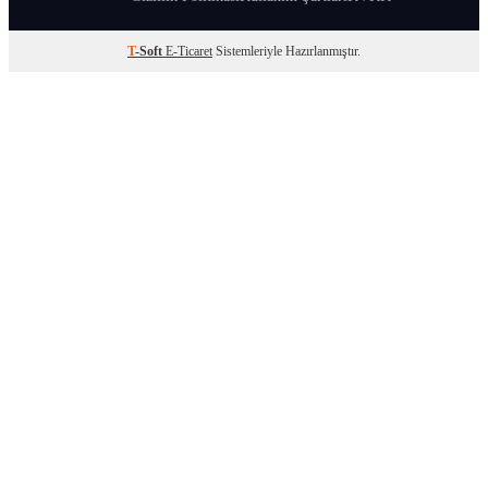
T
-Soft
E-Ticaret
Sistemleriyle Hazırlanmıştır.