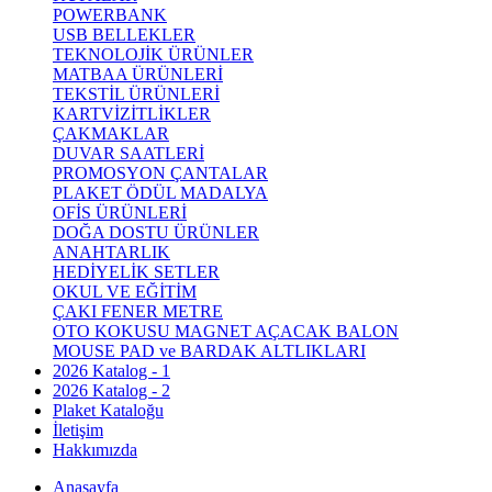
POWERBANK
USB BELLEKLER
TEKNOLOJİK ÜRÜNLER
MATBAA ÜRÜNLERİ
TEKSTİL ÜRÜNLERİ
KARTVİZİTLİKLER
ÇAKMAKLAR
DUVAR SAATLERİ
PROMOSYON ÇANTALAR
PLAKET ÖDÜL MADALYA
OFİS ÜRÜNLERİ
DOĞA DOSTU ÜRÜNLER
ANAHTARLIK
HEDİYELİK SETLER
OKUL VE EĞİTİM
ÇAKI FENER METRE
OTO KOKUSU MAGNET AÇACAK BALON
MOUSE PAD ve BARDAK ALTLIKLARI
2026 Katalog - 1
2026 Katalog - 2
Plaket Kataloğu
İletişim
Hakkımızda
Anasayfa