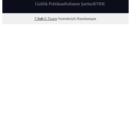
Gizlilik Politikası
Kullanım Şartları
KVKK
T
-Soft
E-Ticaret
Sistemleriyle Hazırlanmıştır.