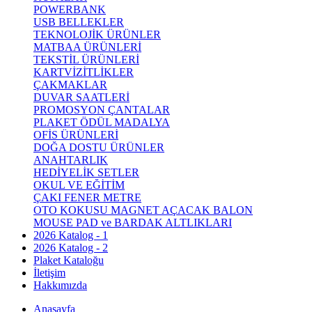
POWERBANK
USB BELLEKLER
TEKNOLOJİK ÜRÜNLER
MATBAA ÜRÜNLERİ
TEKSTİL ÜRÜNLERİ
KARTVİZİTLİKLER
ÇAKMAKLAR
DUVAR SAATLERİ
PROMOSYON ÇANTALAR
PLAKET ÖDÜL MADALYA
OFİS ÜRÜNLERİ
DOĞA DOSTU ÜRÜNLER
ANAHTARLIK
HEDİYELİK SETLER
OKUL VE EĞİTİM
ÇAKI FENER METRE
OTO KOKUSU MAGNET AÇACAK BALON
MOUSE PAD ve BARDAK ALTLIKLARI
2026 Katalog - 1
2026 Katalog - 2
Plaket Kataloğu
İletişim
Hakkımızda
Anasayfa