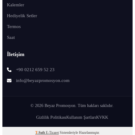
Kalemler
Hediyelik Setler
Termos
Saat
İletişim
+90 0212 659 52 23
info@beyazpromosyon.com
© 2026 Beyaz Promosyon. Tüm hakları saklıdır.
Gizlilik Politikası
Kullanım Şartları
KVKK
T
-Soft
E-Ticaret
Sistemleriyle Hazırlanmıştır.