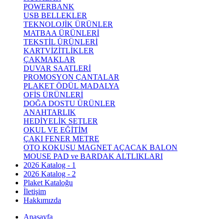
POWERBANK
USB BELLEKLER
TEKNOLOJİK ÜRÜNLER
MATBAA ÜRÜNLERİ
TEKSTİL ÜRÜNLERİ
KARTVİZİTLİKLER
ÇAKMAKLAR
DUVAR SAATLERİ
PROMOSYON ÇANTALAR
PLAKET ÖDÜL MADALYA
OFİS ÜRÜNLERİ
DOĞA DOSTU ÜRÜNLER
ANAHTARLIK
HEDİYELİK SETLER
OKUL VE EĞİTİM
ÇAKI FENER METRE
OTO KOKUSU MAGNET AÇACAK BALON
MOUSE PAD ve BARDAK ALTLIKLARI
2026 Katalog - 1
2026 Katalog - 2
Plaket Kataloğu
İletişim
Hakkımızda
Anasayfa