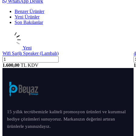
WhatsApp Destek
Benzer Ürünler
Yeni Ürünler
Son Bakılanlar
Yeni
Wifi Şarjlı Speaker (Lambalı)
4
1.600,00
TL
KDV
1
15 yıllık tecrübemizle kaliteli promosyon ürünleri ve kurumsal
hediye çözümleri sunuyoruz. Markanızın değerini artıran
ürünlerle yanınızdayız.