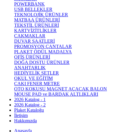
POWERBANK
USB BELLEKLER
TEKNOLOJİK ÜRÜNLER
MATBAA ÜRÜNLERİ
TEKSTİL ÜRÜNLERİ
KARTVİZİTLİKLER
ÇAKMAKLAR
DUVAR SAATLERİ
PROMOSYON ÇANTALAR
PLAKET ÖDÜL MADALYA
OFİS ÜRÜNLERİ
DOĞA DOSTU ÜRÜNLER
ANAHTARLIK
HEDİYELİK SETLER
OKUL VE EĞİTİM
ÇAKI FENER METRE
OTO KOKUSU MAGNET AÇACAK BALON
MOUSE PAD ve BARDAK ALTLIKLARI
2026 Katalog - 1
2026 Katalog - 2
Plaket Kataloğu
İletişim
Hakkımızda
Anasayfa