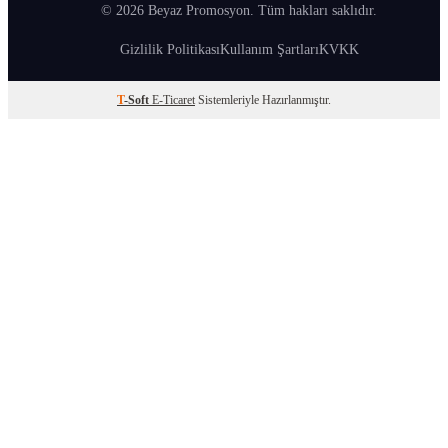
© 2026 Beyaz Promosyon. Tüm hakları saklıdır.
Gizlilik Politikası
Kullanım Şartları
KVKK
T
-Soft
E-Ticaret
Sistemleriyle Hazırlanmıştır.