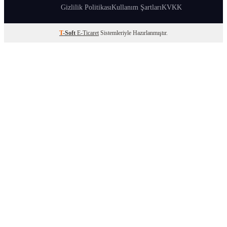
Gizlilik Politikası
Kullanım Şartları
KVKK
T
-Soft
E-Ticaret
Sistemleriyle Hazırlanmıştır.