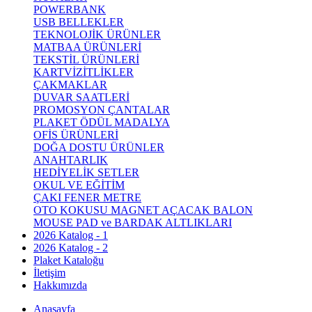
POWERBANK
USB BELLEKLER
TEKNOLOJİK ÜRÜNLER
MATBAA ÜRÜNLERİ
TEKSTİL ÜRÜNLERİ
KARTVİZİTLİKLER
ÇAKMAKLAR
DUVAR SAATLERİ
PROMOSYON ÇANTALAR
PLAKET ÖDÜL MADALYA
OFİS ÜRÜNLERİ
DOĞA DOSTU ÜRÜNLER
ANAHTARLIK
HEDİYELİK SETLER
OKUL VE EĞİTİM
ÇAKI FENER METRE
OTO KOKUSU MAGNET AÇACAK BALON
MOUSE PAD ve BARDAK ALTLIKLARI
2026 Katalog - 1
2026 Katalog - 2
Plaket Kataloğu
İletişim
Hakkımızda
Anasayfa