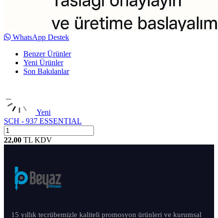
WhatsApp Destek
Benzer Ürünler
Yeni Ürünler
Son Bakılanlar
Yeni
SCH - 937 ESSENTIAL
22,00
TL
KDV
15 yıllık tecrübemizle kaliteli promosyon ürünleri ve kurumsal