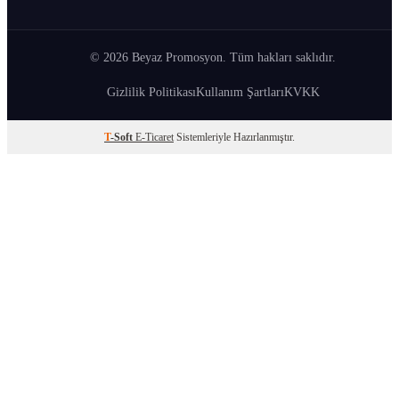
© 2026 Beyaz Promosyon. Tüm hakları saklıdır.
Gizlilik Politikası
Kullanım Şartları
KVKK
T
-Soft
E-Ticaret
Sistemleriyle Hazırlanmıştır.