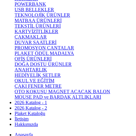
POWERBANK
USB BELLEKLER
TEKNOLOJİK ÜRÜNLER
MATBAA ÜRÜNLERİ
TEKSTİL ÜRÜNLERİ
KARTVİZİTLİKLER
ÇAKMAKLAR
DUVAR SAATLERİ
PROMOSYON ÇANTALAR
PLAKET ÖDÜL MADALYA
OFİS ÜRÜNLERİ
DOĞA DOSTU ÜRÜNLER
ANAHTARLIK
HEDİYELİK SETLER
OKUL VE EĞİTİM
ÇAKI FENER METRE
OTO KOKUSU MAGNET AÇACAK BALON
MOUSE PAD ve BARDAK ALTLIKLARI
2026 Katalog - 1
2026 Katalog - 2
Plaket Kataloğu
İletişim
Hakkımızda
Anasayfa