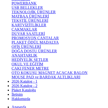
POWERBANK
USB BELLEKLER
TEKNOLOJİK ÜRÜNLER
MATBAA ÜRÜNLERİ
TEKSTİL ÜRÜNLERİ
KARTVİZİTLİKLER
ÇAKMAKLAR
DUVAR SAATLERİ
PROMOSYON ÇANTALAR
PLAKET ÖDÜL MADALYA
OFİS ÜRÜNLERİ
DOĞA DOSTU ÜRÜNLER
ANAHTARLIK
HEDİYELİK SETLER
OKUL VE EĞİTİM
ÇAKI FENER METRE
OTO KOKUSU MAGNET AÇACAK BALON
MOUSE PAD ve BARDAK ALTLIKLARI
2026 Katalog - 1
2026 Katalog - 2
Plaket Kataloğu
İletişim
Hakkımızda
Anasayfa