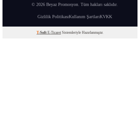
© 2026 Beyaz Promosyon. Tüm hakları saklıdır.
Gizlilik Politikası
Kullanım Şartları
KVKK
T
-Soft
E-Ticaret
Sistemleriyle Hazırlanmıştır.