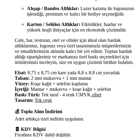
Ahşap / Bambu Altlıklar:
Lazer kazıma ile logonuzun
işlendiği, premium ve kalıcı bir hediye seçeneğidir.
Karton / Selüloz Altlıklar:
Etkinlikler, fuarlar ve
yüksek tirajlı ihtiyaçlar için en ekonomik çözümdür.
Cafe, bar, restoran, otel ve ofisler için ideal olan bardak
altlıklarımız, logonuz veya özel tasarımınızla müşterilerinizin
ve misafirlerinizin aklında kalıcı bir yer edinir. Toptan bardak
altlığı siparişleriniz ve markanıza özel baskı seçenekleri için
ürünlerimizi inceleyin, size en uygun çözümü birlikte bulalım.
Ebat:
8,75 x 8,75 cm kare yada 8,8 x 8.8 cm yuvarlak
Taban:
2 mm mukavva + 1 mm mantar
Yüzey:
Kuşe kağıt + selefon kaplama
İçeriği:
Mantar + mukavva + kuşe kağıt + selefon
Baskı Türü:
Tek taraf - 4 renk CMYK
ofset
Tasarım:
Tek çeşit
💰 Toplu Alım İndirimi
Adet arttıkça özel indirim uygulanır.
🧾 KDV Bilgisi
Fiyatlara KDV dahil değildir.