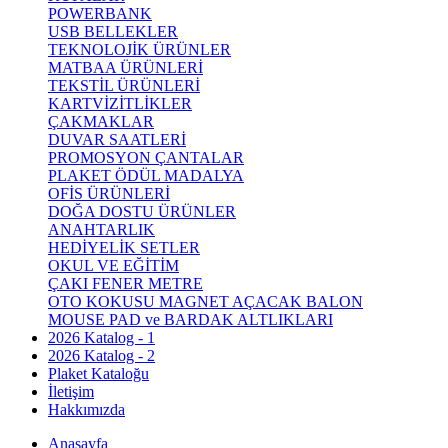
POWERBANK
USB BELLEKLER
TEKNOLOJİK ÜRÜNLER
MATBAA ÜRÜNLERİ
TEKSTİL ÜRÜNLERİ
KARTVİZİTLİKLER
ÇAKMAKLAR
DUVAR SAATLERİ
PROMOSYON ÇANTALAR
PLAKET ÖDÜL MADALYA
OFİS ÜRÜNLERİ
DOĞA DOSTU ÜRÜNLER
ANAHTARLIK
HEDİYELİK SETLER
OKUL VE EĞİTİM
ÇAKI FENER METRE
OTO KOKUSU MAGNET AÇACAK BALON
MOUSE PAD ve BARDAK ALTLIKLARI
2026 Katalog - 1
2026 Katalog - 2
Plaket Kataloğu
İletişim
Hakkımızda
Anasayfa