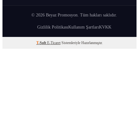
© 2026 Beyaz Promosyon. Tüm hakları saklıdır.
Gizlilik Politikası
Kullanım Şartları
KVKK
T
-Soft
E-Ticaret
Sistemleriyle Hazırlanmıştır.