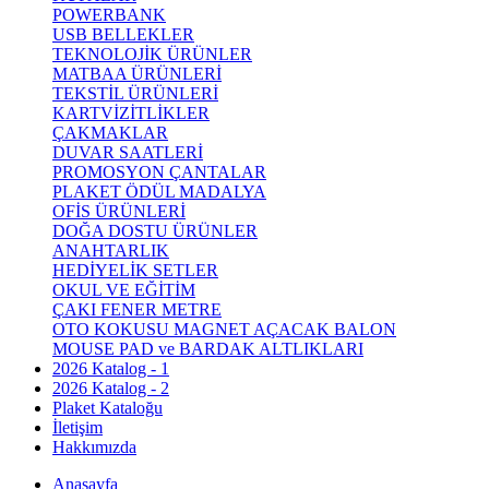
POWERBANK
USB BELLEKLER
TEKNOLOJİK ÜRÜNLER
MATBAA ÜRÜNLERİ
TEKSTİL ÜRÜNLERİ
KARTVİZİTLİKLER
ÇAKMAKLAR
DUVAR SAATLERİ
PROMOSYON ÇANTALAR
PLAKET ÖDÜL MADALYA
OFİS ÜRÜNLERİ
DOĞA DOSTU ÜRÜNLER
ANAHTARLIK
HEDİYELİK SETLER
OKUL VE EĞİTİM
ÇAKI FENER METRE
OTO KOKUSU MAGNET AÇACAK BALON
MOUSE PAD ve BARDAK ALTLIKLARI
2026 Katalog - 1
2026 Katalog - 2
Plaket Kataloğu
İletişim
Hakkımızda
Anasayfa