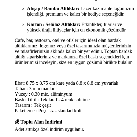
Ahşap / Bambu Altlıklar:
Lazer kazıma ile logonuzun
işlendiği, premium ve kalıcı bir hediye seçeneğidir.
Karton / Selüloz Altlıklar:
Etkinlikler, fuarlar ve
yüksek tirajlı ihtiyaçlar için en ekonomik çözümdür.
Cafe, bar, restoran, otel ve ofisler için ideal olan bardak
altlıklarımız, logonuz veya özel tasarımınızla müşterilerinizin
ve misafirlerinizin aklında kalıcı bir yer edinir. Toptan bardak
altlığı siparişleriniz ve markanıza özel baskı seçenekleri için
ürünlerimizi inceleyin, size en uygun çözümü birlikte bulalım.
Ebat: 8,75 x 8,75 cm kare yada 8,8 x 8.8 cm yuvarlak
Taban: 3 mm mantar
Yüzey : 0,30 mic. alüminyum
Baskı Türü : Tek taraf - 4 renk sublime
Tasarım : Tek çeşit
Paketleme : Poşetsiz - standart koli
💰 Toplu Alım İndirimi
Adet arttıkça özel indirim uygulanır.