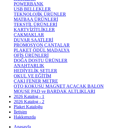
POWERBANK
USB BELLEKLER
TEKNOLOJİK ÜRÜNLER
MATBAA ÜRÜNLERİ
TEKSTİL ÜRÜNLERİ
KARTVİZİTLİKLER
ÇAKMAKLAR
DUVAR SAATLERİ
PROMOSYON ÇANTALAR
PLAKET ÖDÜL MADALYA
OFİS ÜRÜNLERİ
DOĞA DOSTU ÜRÜNLER
ANAHTARLIK
HEDİYELİK SETLER
OKUL VE EĞİTİM
ÇAKI FENER METRE
OTO KOKUSU MAGNET AÇACAK BALON
MOUSE PAD ve BARDAK ALTLIKLARI
2026 Katalog - 1
2026 Katalog - 2
Plaket Kataloğu
İletişim
Hakkımızda
Anasayfa