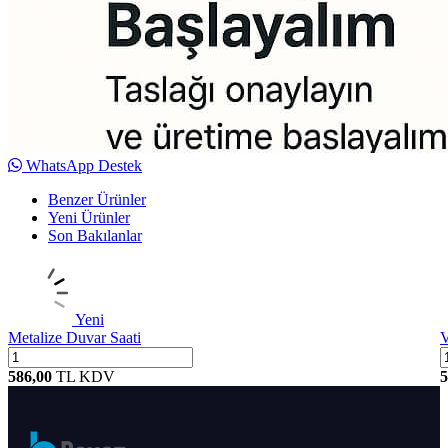
WhatsApp Destek
Benzer Ürünler
Yeni Ürünler
Son Bakılanlar
Yeni
Metalize Duvar Saati
V
586,00
TL
KDV
5