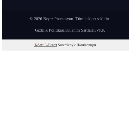
© 2026 Beyaz Promosyon. Tüm hakları saklıdır.
Gizlilik Politikası
Kullanım Şartları
KVKK
T
-Soft
E-Ticaret
Sistemleriyle Hazırlanmıştır.