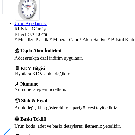
Ürün Açıklaması
RENK : Gümüş
EBAT : Ø 40 cm
* Metalize Plastik * Mineral Cam * Akar Saniye * Bristol Kad
💰 Toplu Alım İndirimi
Adet arttıkça özel indirim uygulanır.
🧾 KDV Bilgisi
Fiyatlara KDV dahil değildir.
📌 Numune
Numune talepleri ücretlidir.
📦 Stok & Fiyat
Anlık değişiklik gösterebilir; sipariş öncesi teyit ediniz.
🖨️ Baskı Teklifi
Ürün kodu, adet ve baskı detaylarını iletmeniz yeterlidir.