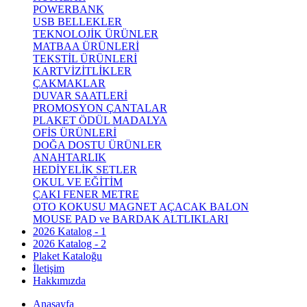
POWERBANK
USB BELLEKLER
TEKNOLOJİK ÜRÜNLER
MATBAA ÜRÜNLERİ
TEKSTİL ÜRÜNLERİ
KARTVİZİTLİKLER
ÇAKMAKLAR
DUVAR SAATLERİ
PROMOSYON ÇANTALAR
PLAKET ÖDÜL MADALYA
OFİS ÜRÜNLERİ
DOĞA DOSTU ÜRÜNLER
ANAHTARLIK
HEDİYELİK SETLER
OKUL VE EĞİTİM
ÇAKI FENER METRE
OTO KOKUSU MAGNET AÇACAK BALON
MOUSE PAD ve BARDAK ALTLIKLARI
2026 Katalog - 1
2026 Katalog - 2
Plaket Kataloğu
İletişim
Hakkımızda
Anasayfa