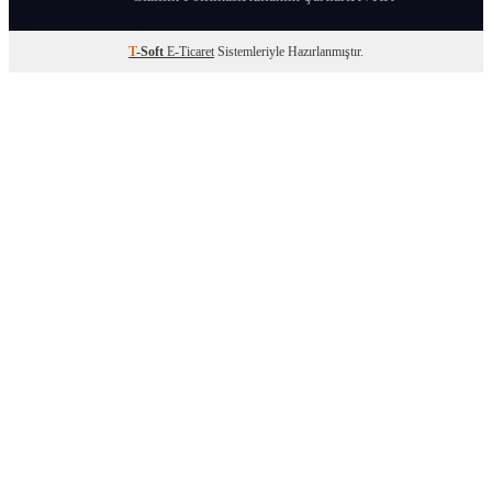
T
-Soft
E-Ticaret
Sistemleriyle Hazırlanmıştır.