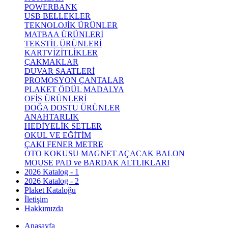
POWERBANK
USB BELLEKLER
TEKNOLOJİK ÜRÜNLER
MATBAA ÜRÜNLERİ
TEKSTİL ÜRÜNLERİ
KARTVİZİTLİKLER
ÇAKMAKLAR
DUVAR SAATLERİ
PROMOSYON ÇANTALAR
PLAKET ÖDÜL MADALYA
OFİS ÜRÜNLERİ
DOĞA DOSTU ÜRÜNLER
ANAHTARLIK
HEDİYELİK SETLER
OKUL VE EĞİTİM
ÇAKI FENER METRE
OTO KOKUSU MAGNET AÇACAK BALON
MOUSE PAD ve BARDAK ALTLIKLARI
2026 Katalog - 1
2026 Katalog - 2
Plaket Kataloğu
İletişim
Hakkımızda
Anasayfa