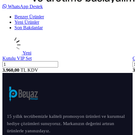
WhatsApp Destek
Benzer Ürünler
Yeni Ürünler
Son Bakılanlar
Yeni
Kutulu VIP Set
O
3.960,00
TL
KDV
3
15 yıllık tecrübemizle kaliteli promosyon ürünleri ve kurumsal
hediye çözümleri sunuyoruz. Markanızın değerini artıran
ürünlerle yanınızdayız.