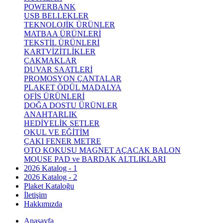
POWERBANK
USB BELLEKLER
TEKNOLOJİK ÜRÜNLER
MATBAA ÜRÜNLERİ
TEKSTİL ÜRÜNLERİ
KARTVİZİTLİKLER
ÇAKMAKLAR
DUVAR SAATLERİ
PROMOSYON ÇANTALAR
PLAKET ÖDÜL MADALYA
OFİS ÜRÜNLERİ
DOĞA DOSTU ÜRÜNLER
ANAHTARLIK
HEDİYELİK SETLER
OKUL VE EĞİTİM
ÇAKI FENER METRE
OTO KOKUSU MAGNET AÇACAK BALON
MOUSE PAD ve BARDAK ALTLIKLARI
2026 Katalog - 1
2026 Katalog - 2
Plaket Kataloğu
İletişim
Hakkımızda
Anasayfa