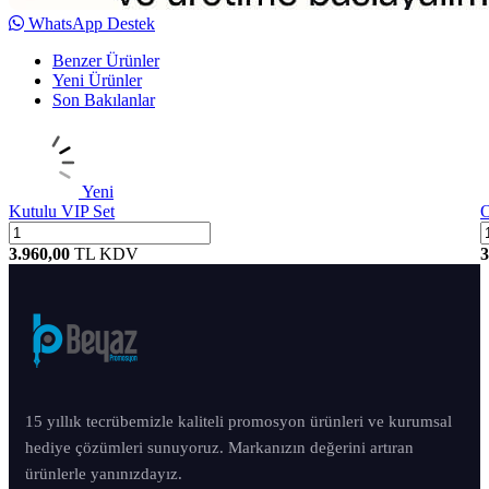
WhatsApp Destek
Benzer Ürünler
Yeni Ürünler
Son Bakılanlar
Yeni
Kutulu VIP Set
O
3.960,00
TL
KDV
3
15 yıllık tecrübemizle kaliteli promosyon ürünleri ve kurumsal
hediye çözümleri sunuyoruz. Markanızın değerini artıran
ürünlerle yanınızdayız.