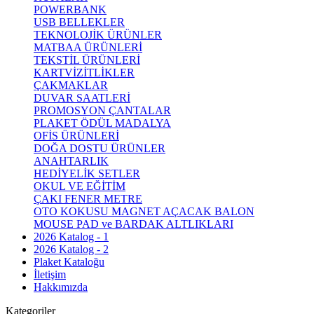
POWERBANK
USB BELLEKLER
TEKNOLOJİK ÜRÜNLER
MATBAA ÜRÜNLERİ
TEKSTİL ÜRÜNLERİ
KARTVİZİTLİKLER
ÇAKMAKLAR
DUVAR SAATLERİ
PROMOSYON ÇANTALAR
PLAKET ÖDÜL MADALYA
OFİS ÜRÜNLERİ
DOĞA DOSTU ÜRÜNLER
ANAHTARLIK
HEDİYELİK SETLER
OKUL VE EĞİTİM
ÇAKI FENER METRE
OTO KOKUSU MAGNET AÇACAK BALON
MOUSE PAD ve BARDAK ALTLIKLARI
2026 Katalog - 1
2026 Katalog - 2
Plaket Kataloğu
İletişim
Hakkımızda
Kategoriler