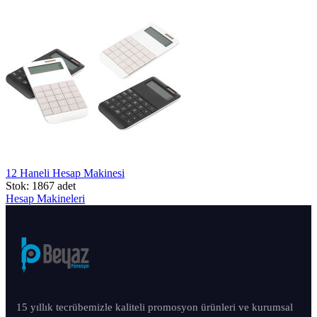
12 Haneli Hesap Makinesi
Stok: 1867 adet
Hesap Makineleri
15 yıllık tecrübemizle kaliteli promosyon ürünleri ve kurumsal