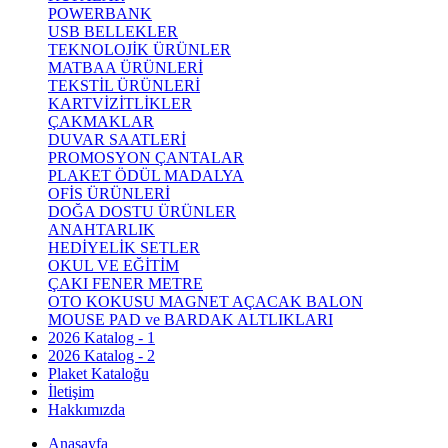
POWERBANK
USB BELLEKLER
TEKNOLOJİK ÜRÜNLER
MATBAA ÜRÜNLERİ
TEKSTİL ÜRÜNLERİ
KARTVİZİTLİKLER
ÇAKMAKLAR
DUVAR SAATLERİ
PROMOSYON ÇANTALAR
PLAKET ÖDÜL MADALYA
OFİS ÜRÜNLERİ
DOĞA DOSTU ÜRÜNLER
ANAHTARLIK
HEDİYELİK SETLER
OKUL VE EĞİTİM
ÇAKI FENER METRE
OTO KOKUSU MAGNET AÇACAK BALON
MOUSE PAD ve BARDAK ALTLIKLARI
2026 Katalog - 1
2026 Katalog - 2
Plaket Kataloğu
İletişim
Hakkımızda
Anasayfa