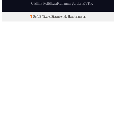
Gizlilik Politikası
Kullanım Şartları
KVKK
T
-Soft
E-Ticaret
Sistemleriyle Hazırlanmıştır.