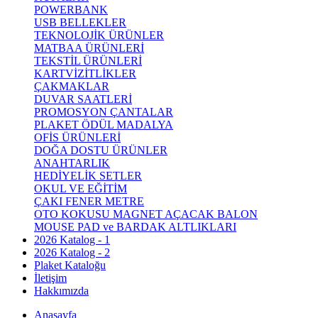
POWERBANK
USB BELLEKLER
TEKNOLOJİK ÜRÜNLER
MATBAA ÜRÜNLERİ
TEKSTİL ÜRÜNLERİ
KARTVİZİTLİKLER
ÇAKMAKLAR
DUVAR SAATLERİ
PROMOSYON ÇANTALAR
PLAKET ÖDÜL MADALYA
OFİS ÜRÜNLERİ
DOĞA DOSTU ÜRÜNLER
ANAHTARLIK
HEDİYELİK SETLER
OKUL VE EĞİTİM
ÇAKI FENER METRE
OTO KOKUSU MAGNET AÇACAK BALON
MOUSE PAD ve BARDAK ALTLIKLARI
2026 Katalog - 1
2026 Katalog - 2
Plaket Kataloğu
İletişim
Hakkımızda
Anasayfa