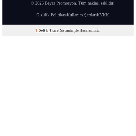
© 2026 Beyaz Promosyon. Tüm hakları saklıdır.
Gizlilik Politikası
Kullanım Şartları
KVKK
T
-Soft
E-Ticaret
Sistemleriyle Hazırlanmıştır.