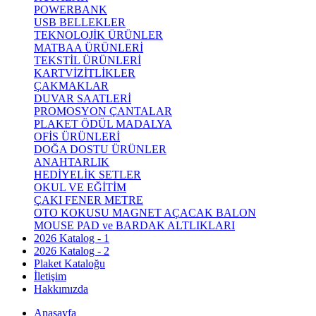
POWERBANK
USB BELLEKLER
TEKNOLOJİK ÜRÜNLER
MATBAA ÜRÜNLERİ
TEKSTİL ÜRÜNLERİ
KARTVİZİTLİKLER
ÇAKMAKLAR
DUVAR SAATLERİ
PROMOSYON ÇANTALAR
PLAKET ÖDÜL MADALYA
OFİS ÜRÜNLERİ
DOĞA DOSTU ÜRÜNLER
ANAHTARLIK
HEDİYELİK SETLER
OKUL VE EĞİTİM
ÇAKI FENER METRE
OTO KOKUSU MAGNET AÇACAK BALON
MOUSE PAD ve BARDAK ALTLIKLARI
2026 Katalog - 1
2026 Katalog - 2
Plaket Kataloğu
İletişim
Hakkımızda
Anasayfa