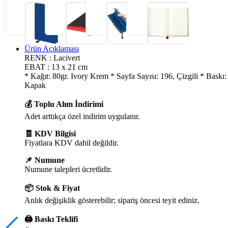
Ürün Açıklaması
RENK : Lacivert
EBAT : 13 x 21 cm
* Kağıt: 80gr. Ivory Krem * Sayfa Sayısı: 196, Çizgili * Bask
Kapak
💰 Toplu Alım İndirimi
Adet arttıkça özel indirim uygulanır.
🧾 KDV Bilgisi
Fiyatlara KDV dahil değildir.
📌 Numune
Numune talepleri ücretlidir.
📦 Stok & Fiyat
Anlık değişiklik gösterebilir; sipariş öncesi teyit ediniz.
🖨️ Baskı Teklifi