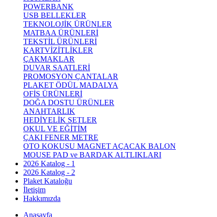
POWERBANK
USB BELLEKLER
TEKNOLOJİK ÜRÜNLER
MATBAA ÜRÜNLERİ
TEKSTİL ÜRÜNLERİ
KARTVİZİTLİKLER
ÇAKMAKLAR
DUVAR SAATLERİ
PROMOSYON ÇANTALAR
PLAKET ÖDÜL MADALYA
OFİS ÜRÜNLERİ
DOĞA DOSTU ÜRÜNLER
ANAHTARLIK
HEDİYELİK SETLER
OKUL VE EĞİTİM
ÇAKI FENER METRE
OTO KOKUSU MAGNET AÇACAK BALON
MOUSE PAD ve BARDAK ALTLIKLARI
2026 Katalog - 1
2026 Katalog - 2
Plaket Kataloğu
İletişim
Hakkımızda
Anasayfa