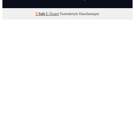
T
-Soft
E-Ticaret
Sistemleriyle Hazırlanmıştır.