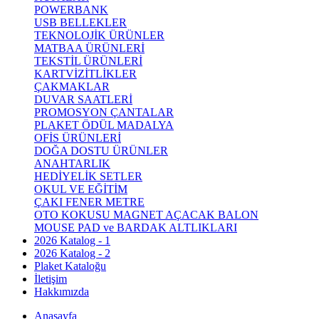
POWERBANK
USB BELLEKLER
TEKNOLOJİK ÜRÜNLER
MATBAA ÜRÜNLERİ
TEKSTİL ÜRÜNLERİ
KARTVİZİTLİKLER
ÇAKMAKLAR
DUVAR SAATLERİ
PROMOSYON ÇANTALAR
PLAKET ÖDÜL MADALYA
OFİS ÜRÜNLERİ
DOĞA DOSTU ÜRÜNLER
ANAHTARLIK
HEDİYELİK SETLER
OKUL VE EĞİTİM
ÇAKI FENER METRE
OTO KOKUSU MAGNET AÇACAK BALON
MOUSE PAD ve BARDAK ALTLIKLARI
2026 Katalog - 1
2026 Katalog - 2
Plaket Kataloğu
İletişim
Hakkımızda
Anasayfa