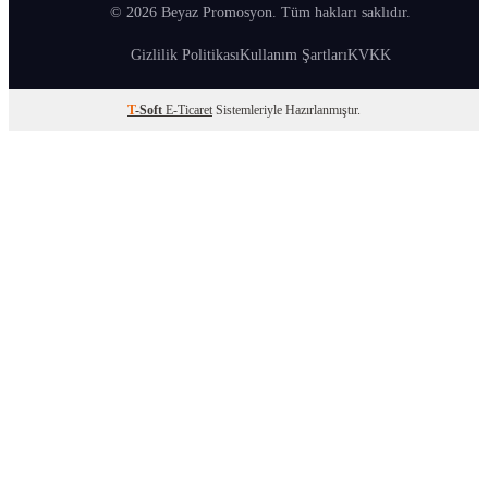
© 2026 Beyaz Promosyon. Tüm hakları saklıdır.
Gizlilik Politikası
Kullanım Şartları
KVKK
T
-Soft
E-Ticaret
Sistemleriyle Hazırlanmıştır.