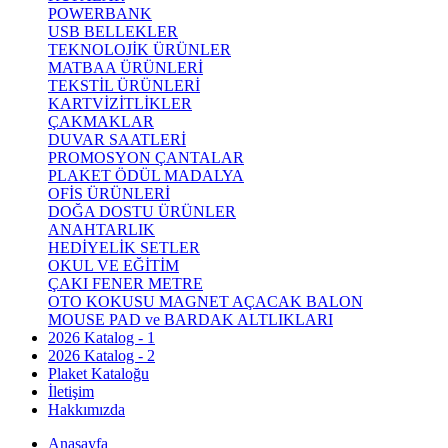
POWERBANK
USB BELLEKLER
TEKNOLOJİK ÜRÜNLER
MATBAA ÜRÜNLERİ
TEKSTİL ÜRÜNLERİ
KARTVİZİTLİKLER
ÇAKMAKLAR
DUVAR SAATLERİ
PROMOSYON ÇANTALAR
PLAKET ÖDÜL MADALYA
OFİS ÜRÜNLERİ
DOĞA DOSTU ÜRÜNLER
ANAHTARLIK
HEDİYELİK SETLER
OKUL VE EĞİTİM
ÇAKI FENER METRE
OTO KOKUSU MAGNET AÇACAK BALON
MOUSE PAD ve BARDAK ALTLIKLARI
2026 Katalog - 1
2026 Katalog - 2
Plaket Kataloğu
İletişim
Hakkımızda
Anasayfa