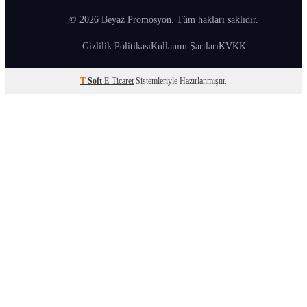
© 2026 Beyaz Promosyon. Tüm hakları saklıdır.
Gizlilik Politikası
Kullanım Şartları
KVKK
T
-Soft
E-Ticaret
Sistemleriyle Hazırlanmıştır.