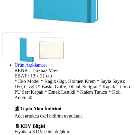
Ürün Açıklaması
RENK : Turkuaz Mavi
EBAT : 13 x 21 cm
* Eko Model * Kağıt: 60gr. Holmen Krem * Sayfa Sayısı:
160, Çizgili * Baskı: Gofre, Dijital, Serigraf * Kapak: Termo
PU Sert Kapak * Esnek Lastikli * Kalem Tutucu * Koli
Adeti: 50
💰 Toplu Alım İndirimi
Adet arttıkça özel indirim uygulanır.
🧾 KDV Bilgisi
Fiyatlara KDV dahil değildir.