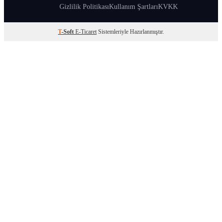
Gizlilik Politikası
Kullanım Şartları
KVKK
T
-Soft
E-Ticaret
Sistemleriyle Hazırlanmıştır.