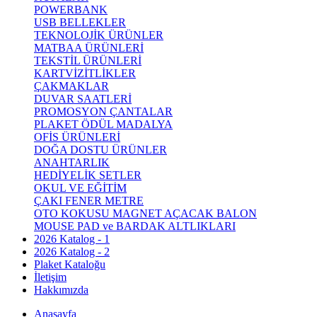
POWERBANK
USB BELLEKLER
TEKNOLOJİK ÜRÜNLER
MATBAA ÜRÜNLERİ
TEKSTİL ÜRÜNLERİ
KARTVİZİTLİKLER
ÇAKMAKLAR
DUVAR SAATLERİ
PROMOSYON ÇANTALAR
PLAKET ÖDÜL MADALYA
OFİS ÜRÜNLERİ
DOĞA DOSTU ÜRÜNLER
ANAHTARLIK
HEDİYELİK SETLER
OKUL VE EĞİTİM
ÇAKI FENER METRE
OTO KOKUSU MAGNET AÇACAK BALON
MOUSE PAD ve BARDAK ALTLIKLARI
2026 Katalog - 1
2026 Katalog - 2
Plaket Kataloğu
İletişim
Hakkımızda
Anasayfa