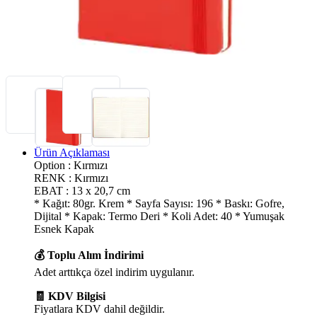
Ürün Açıklaması
Option : Kırmızı
RENK : Kırmızı
EBAT : 13 x 20,7 cm
* Kağıt: 80gr. Krem * Sayfa Sayısı: 196 * Baskı: Gofre,
Dijital * Kapak: Termo Deri * Koli Adet: 40 * Yumuşak
Esnek Kapak
💰 Toplu Alım İndirimi
Adet arttıkça özel indirim uygulanır.
🧾 KDV Bilgisi
Fiyatlara KDV dahil değildir.