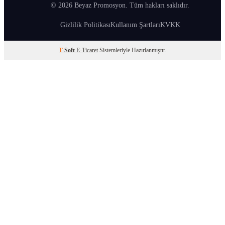
© 2026 Beyaz Promosyon. Tüm hakları saklıdır.
Gizlilik Politikası
Kullanım Şartları
KVKK
T
-Soft
E-Ticaret
Sistemleriyle Hazırlanmıştır.