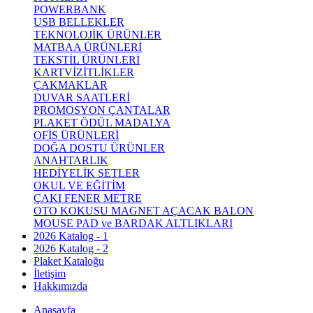
POWERBANK
USB BELLEKLER
TEKNOLOJİK ÜRÜNLER
MATBAA ÜRÜNLERİ
TEKSTİL ÜRÜNLERİ
KARTVİZİTLİKLER
ÇAKMAKLAR
DUVAR SAATLERİ
PROMOSYON ÇANTALAR
PLAKET ÖDÜL MADALYA
OFİS ÜRÜNLERİ
DOĞA DOSTU ÜRÜNLER
ANAHTARLIK
HEDİYELİK SETLER
OKUL VE EĞİTİM
ÇAKI FENER METRE
OTO KOKUSU MAGNET AÇACAK BALON
MOUSE PAD ve BARDAK ALTLIKLARI
2026 Katalog - 1
2026 Katalog - 2
Plaket Kataloğu
İletişim
Hakkımızda
Anasayfa