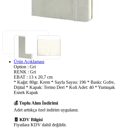
Ürün Açıklaması
Option : Gri
RENK : Gri
EBAT : 13 x 20,7 cm
* Kağıt: 80gr. Krem * Sayfa Sayısı: 196 * Baskı: Gofre,
Dijital * Kapak: Termo Deri * Koli Adet: 40 * Yumuşak
Esnek Kapak
💰 Toplu Alım İndirimi
Adet arttıkça özel indirim uygulanır.
🧾 KDV Bilgisi
Fiyatlara KDV dahil değildir.