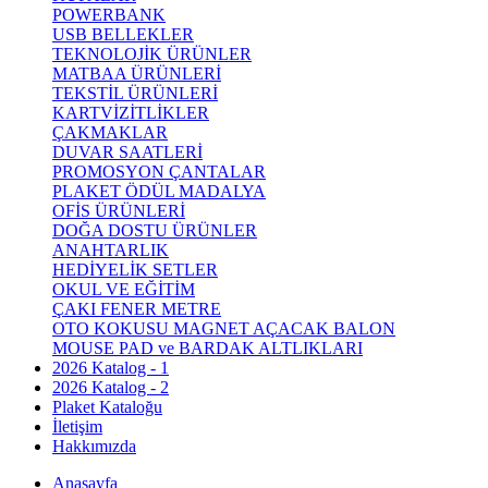
POWERBANK
USB BELLEKLER
TEKNOLOJİK ÜRÜNLER
MATBAA ÜRÜNLERİ
TEKSTİL ÜRÜNLERİ
KARTVİZİTLİKLER
ÇAKMAKLAR
DUVAR SAATLERİ
PROMOSYON ÇANTALAR
PLAKET ÖDÜL MADALYA
OFİS ÜRÜNLERİ
DOĞA DOSTU ÜRÜNLER
ANAHTARLIK
HEDİYELİK SETLER
OKUL VE EĞİTİM
ÇAKI FENER METRE
OTO KOKUSU MAGNET AÇACAK BALON
MOUSE PAD ve BARDAK ALTLIKLARI
2026 Katalog - 1
2026 Katalog - 2
Plaket Kataloğu
İletişim
Hakkımızda
Anasayfa