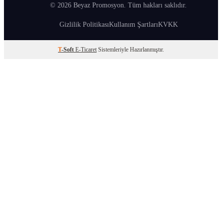
© 2026 Beyaz Promosyon. Tüm hakları saklıdır.
Gizlilik Politikası
Kullanım Şartları
KVKK
T
-Soft
E-Ticaret
Sistemleriyle Hazırlanmıştır.