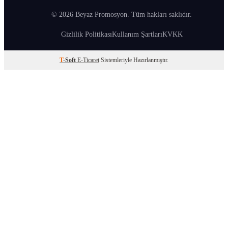
© 2026 Beyaz Promosyon. Tüm hakları saklıdır.
Gizlilik Politikası
Kullanım Şartları
KVKK
T
-Soft
E-Ticaret
Sistemleriyle Hazırlanmıştır.