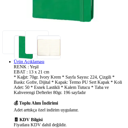
Ürün Açıklaması
RENK : Yeşil
EBAT : 13 x 21 cm
* Kağıt: 70gr. Ivory Krem * Sayfa Sayısı: 224, Çizgili *
Baskı: Gofre, Dijital * Kapak: Termo PU Sert Kapak * Koli
Adet: 50 * Esnek Lastikli * Kalem Tutucu * Taba ve
Kahverengi Defterler 80gr. 196 sayfadır
💰 Toplu Alım İndirimi
Adet arttıkça özel indirim uygulanır.
🧾 KDV Bilgisi
Fiyatlara KDV dahil değildir.