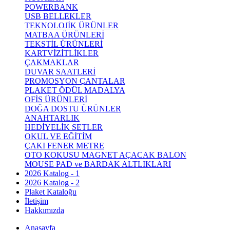
POWERBANK
USB BELLEKLER
TEKNOLOJİK ÜRÜNLER
MATBAA ÜRÜNLERİ
TEKSTİL ÜRÜNLERİ
KARTVİZİTLİKLER
ÇAKMAKLAR
DUVAR SAATLERİ
PROMOSYON ÇANTALAR
PLAKET ÖDÜL MADALYA
OFİS ÜRÜNLERİ
DOĞA DOSTU ÜRÜNLER
ANAHTARLIK
HEDİYELİK SETLER
OKUL VE EĞİTİM
ÇAKI FENER METRE
OTO KOKUSU MAGNET AÇACAK BALON
MOUSE PAD ve BARDAK ALTLIKLARI
2026 Katalog - 1
2026 Katalog - 2
Plaket Kataloğu
İletişim
Hakkımızda
Anasayfa